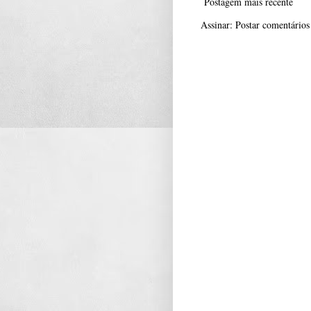
Postagem mais recente
Assinar:
Postar comentário