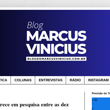
TICA
COLUNAS
ENTREVISTAS
RÁDIO
INSTAGRAM
Previsão do 
+
30
rece em pesquisa entre as dez
°
C