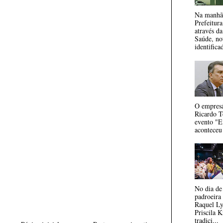
Na manhã 
Prefeitur
através d
Saúde, no
identificad
O empresá
Ricardo T
evento "E
aconteceu
No dia de
padroeira
Raquel Ly
Priscila 
tradici...