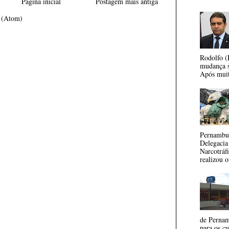
Página inicial
Postagem mais antiga
s (Atom)
Rodolfo (
mudança s
Após muita
Pernambuc
Delegacia
Narcotrá
realizou o
de Pernam
para os c