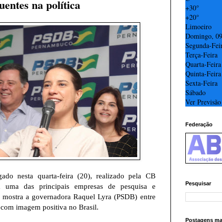
uentes na política
+
30°
+
20°
Limoeiro
Domingo, 0
Segunda-Fei
Terça-Feira
Quarta-Feira
Quinta-Feira
Sexta-Feira
Sábado
Ver Previsão
Federação
ado nesta quarta-feira (20), realizado pela CB
Pesquisar
da uma das principais empresas de pesquisa e
a, mostra a governadora Raquel Lyra (PSDB) entre
s com imagem positiva no Brasil.
Postagens mai