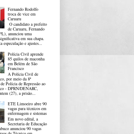
Fernando Rodolfo
troca de vice em
Caruaru
O candidato a prefeito
de Caruaru, Fernando
PL), anunciou uma
ignificativa em sua chapa.
 especulação e ajustes...
Polícia Civil aprende
85 quilos de maconha
em Belém de São
Francisco
A Polícia Civil de
o, por meio da 8ª
 de Polícia de Repressão ao
fico - DPRN/DENARC,
ntem (27), a prisão...
ETE Limoeiro abre 90
vagas para técnicos em
enfermagem e sistemas
Em novo edital, a
Secretaria de Educação
buco anunciou 90 vagas
ursos de Técnico em