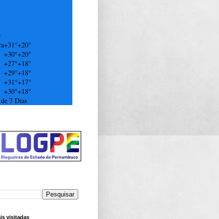
9
ra
+
31°
+
20°
+
30°
+
20°
+
27°
+
18°
+
29°
+
18°
+
31°
+
17°
+
30°
+
18°
 de 7 Dias
s visitadas