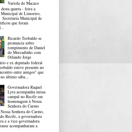
Varíola do Macaco
desta quarta - feira a
a Municipal de Limoeiro,
a Secretaria Municipal de
tificou que foram
...
Ricardo Teobaldo se
pronuncia sobre
rompimento de Daniel
do Mercadinho com
Orlando Jorge
rio e ex deputado federal
eobaldo esteve presente no
ncontro entre amigos" que
 no último sába...
Governadora Raquel
Lyra acompanha missa
campal no Recife em
homenagem à Nossa
Senhora do Carmo
 Nossa Senhora do Carmo,
 do Recife, a governadora
ra e a vice-governadora
Krause acompanharam a