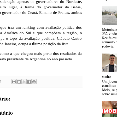
ideração apenas os governadores do Nordeste,
eiro lugar, à frente do governador da Bahia,
o governador do Ceará, Elmano de Freitas, ambos
que traz um ranking com avaliação política dos
Motorista
s da América do Sul e que compõem a região, o
232 vindos
Recife es
upa o topo da avaliação positiva. Cláudio Castro
acúmulo 
e Janeiro, ocupa a última posição da lista.
rodovia,..
 como a que chegou mais perto dos resultados da
eleito presidente da Argentina no ano passado.
sonho
Um jovem 
4
estudioso
Melo, se p
sobre uma
rio:
tário