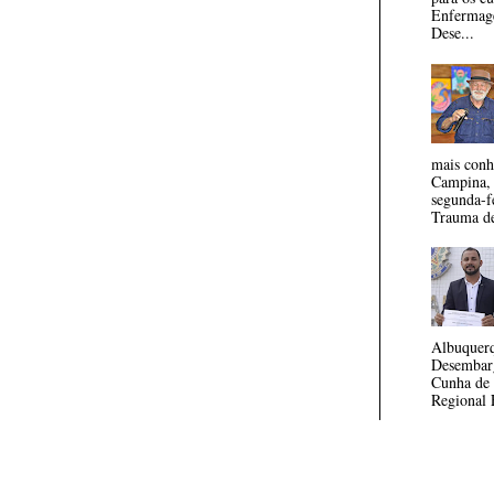
Enfermage
Dese...
mais conh
Campina, 
segunda-f
Trauma de
Albuquerq
Desembar
Cunha de 
Regional E